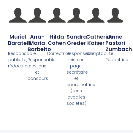
Muriel
Ana-
Hilda
Sandra
Catherine
Anne
Baratelli
Maria
Cohen
Greder
Kaiser
Pastori
Barbeito
Zumbach
Responsable
Correctrice
Responsable
comptabilité
publicité,
Responsable
mise en
Rédactrice
rédactrice
des jeux
page,
et
secrétaire
concours
et
coordinatrice
(liens
avec les
sociétés)